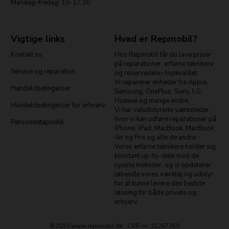
Mandag-fredag: 10-17.30
Vigtige links
Hvad er Repmobil?
Kontakt os
Hos Repmobil får du lave priser
på reparationer, erfarne teknikere
Service og reparation
og reservedele i topkvalitet.
Vi reparerer enheder fra Apple,
Handelsbetingelser
Samsung, OnePlus, Sony, LG,
Huawei og mange andre.
Handelsbetingelser for erhverv
Vi har veludstyrede værksteder,
hvor vi kan udføre reparationer på
Persondatapolitik
iPhone, iPad, MacBook, MacBook
Air og Pro og alle de andre.
Vores erfarne teknikere holder sig
konstant up-to-date med de
nyeste metoder, og vi opdaterer
løbende vores værktøj og udstyr
for at kunne levere den bedste
løsning for både private og
erhverv.
©2010 www.repmobil.dk · CVR-nr: 31267250