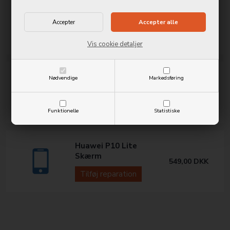
Huawei P10 Lite
Power/Volumen
299,00
DKK
Tilføj reparation
Vis cookie detaljer
Huawei P10 Lite Selfie
Nødvendige
Markedsføring
kamera
299,00
DKK
Tilføj reparation
Funktionelle
Statistiske
Huawei P10 Lite
Skærm
549,00
DKK
Tilføj reparation