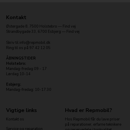
Kontakt
Østergade 8
,
7500
Holstebro
—
Find vej
Strandbygade 33
,
6700
Esbjerg
—
Find vej
Skriv til
info@repmobil.dk
Ring til os på
97 42 12 05
ÅBNINGSTIDER
Holstebro:
Mandag-fredag 09 - 17
Lørdag 10-14
Esbjerg:
Mandag-fredag: 10-17.30
Vigtige links
Hvad er Repmobil?
Kontakt os
Hos Repmobil får du lave priser
på reparationer, erfarne teknikere
Service og reparation
og reservedele i topkvalitet.