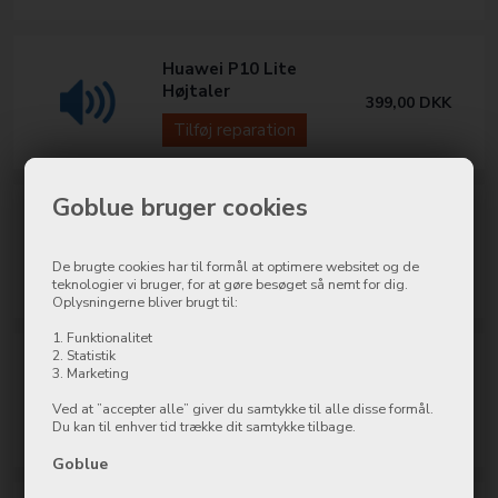
Huawei P10 Lite
Højtaler
399,00
DKK
Tilføj reparation
Goblue bruger cookies
Huawei P10 Lite
Kamera
399,00
DKK
De brugte cookies har til formål at optimere websitet og de
Tilføj reparation
teknologier vi bruger, for at gøre besøget så nemt for dig.
Oplysningerne bliver brugt til:
1. Funktionalitet
2. Statistik
Huawei P10 Lite
3. Marketing
Ladestik/Mikrofon
349,00
DKK
Ved at ”accepter alle” giver du samtykke til alle disse formål.
Tilføj reparation
Du kan til enhver tid trække dit samtykke tilbage.
Goblue