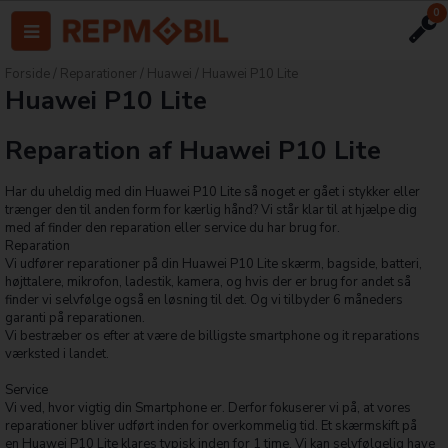
0
Forside
/
Reparationer
/
Huawei
/
Huawei P10 Lite
Huawei P10 Lite
Reparation af Huawei P10 Lite
Har du uheldig med din Huawei P10 Lite så noget er gået i stykker eller
trænger den til anden form for kærlig hånd? Vi står klar til at hjælpe dig
med af finder den reparation eller service du har brug for.
Reparation
Vi udfører reparationer på din Huawei P10 Lite skærm, bagside, batteri,
højttalere, mikrofon, ladestik, kamera, og hvis der er brug for andet så
finder vi selvfølge også en løsning til det. Og vi tilbyder 6 måneders
garanti på reparationen.
Vi bestræber os efter at være de billigste smartphone og it reparations
værksted i landet.
Service
Vi ved, hvor vigtig din Smartphone er. Derfor fokuserer vi på, at vores
reparationer bliver udført inden for overkommelig tid. Et skærmskift på
en Huawei P10 Lite klares typisk inden for 1 time. Vi kan selvfølgelig have