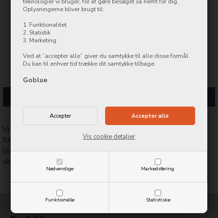
teknologier vi bruger, for at gøre besøget så nemt for dig.
Oplysningerne bliver brugt til:
1. Funktionalitet
2. Statistik
3. Marketing
Ved at ”accepter alle” giver du samtykke til alle disse formål.
Du kan til enhver tid trække dit samtykke tilbage.
Goblue
Robot Støvsuger
Playstation
Vi reparerer iPhones, iPads, MacBooks, Apple Watch og de
Vis cookie detaljer
fleste andre smartphones og tablets. Vælg dit device på
listen herover og se en liste med reparationer vi udfører fx
skærmskift og nyt batteri.
Nødvendige
Markedsføring
Funktionelle
Statistiske