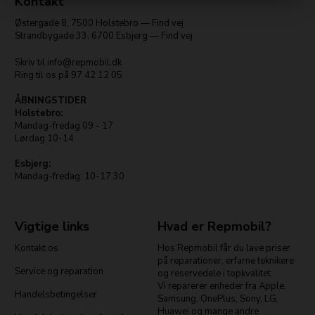
Kontakt
Østergade 8
,
7500
Holstebro
—
Find vej
Strandbygade 33
,
6700
Esbjerg
—
Find vej
Skriv til
info@repmobil.dk
Ring til os på
97 42 12 05
ÅBNINGSTIDER
Holstebro:
Mandag-fredag 09 - 17
Lørdag 10-14
Esbjerg:
Mandag-fredag: 10-17.30
Vigtige links
Hvad er Repmobil?
Kontakt os
Hos Repmobil får du lave priser
på reparationer, erfarne teknikere
Service og reparation
og reservedele i topkvalitet.
Vi reparerer enheder fra Apple,
Handelsbetingelser
Samsung, OnePlus, Sony, LG,
Huawei og mange andre.