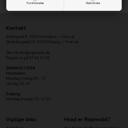
Funktionelle
Statistiske
Kontakt
Østergade 8
,
7500
Holstebro
—
Find vej
Strandbygade 33
,
6700
Esbjerg
—
Find vej
Skriv til
info@repmobil.dk
Ring til os på
97 42 12 05
ÅBNINGSTIDER
Holstebro:
Mandag-fredag 09 - 17
Lørdag 10-14
Esbjerg:
Mandag-fredag: 10-17.30
Vigtige links
Hvad er Repmobil?