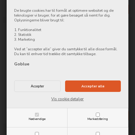
Mere info
Køb nu
Mere info
Køb nu
De brugte cookies har til formål at optimere websitet og de
teknologier vi bruger, for at gøre besøget så nemt for dig.
Oplysningerne bliver brugt til:
1. Funktionalitet
2. Statistik
3. Marketing
Ved at ”accepter alle” giver du samtykke til alle disse formål.
Du kan til enhver tid trække dit samtykke tilbage.
Goblue
Mobilize Gelly Cover Samsung
Mobilize Rubber Gelly Case
Galaxy S21 Ultra Clear
Samsung Galaxy S21 Ultra
Matt Black
149,00
DKK
199,00
DKK
Vis cookie detaljer
Mere info
Køb nu
Mere info
Køb nu
Nødvendige
Markedsføring