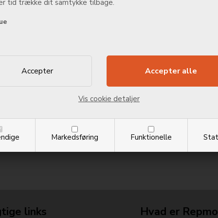
r tid trække dit samtykke tilbage.
ue
Vis cookie detaljer
ndige
Markedsføring
Funktionelle
Stat
tige links
Hvad er Repmo