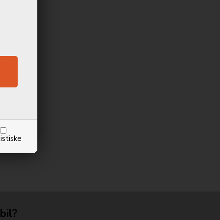
istiske
bil?