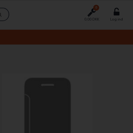
0
0,00 DKK
Log ind