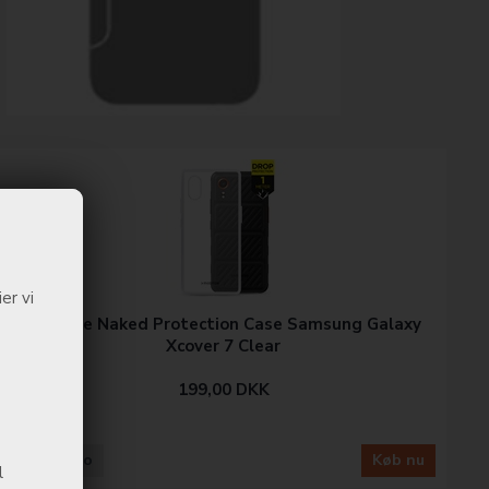
er vi
Mobilize Naked Protection Case Samsung Galaxy
Xcover 7 Clear
199,00
DKK
Mere info
Køb nu
l