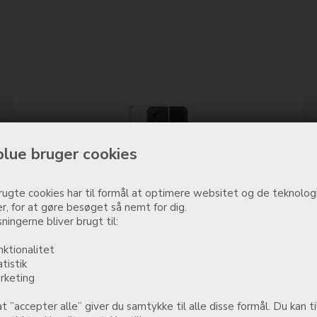
lue bruger cookies
ugte cookies har til formål at optimere websitet og de teknologi
r, for at gøre besøget så nemt for dig.
Mobilize Gelly Case Samsung Galaxy Xcover 7 Clear
ningerne bliver brugt til:
nktionalitet
149,00
DKK
atistik
rketing
Mere info
Køb nu
t ”accepter alle” giver du samtykke til alle disse formål. Du kan ti