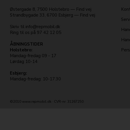
Østergade 8
,
7500
Holstebro
—
Find vej
Kont
Strandbygade 33
,
6700
Esbjerg
—
Find vej
Serv
Skriv til
info@repmobil.dk
Hand
Ring til os på
97 42 12 05
Hand
ÅBNINGSTIDER
Holstebro:
Pers
Mandag-fredag 09 - 17
Lørdag 10-14
Esbjerg:
Mandag-fredag: 10-17.30
©2010 www.repmobil.dk · CVR-nr: 31267250