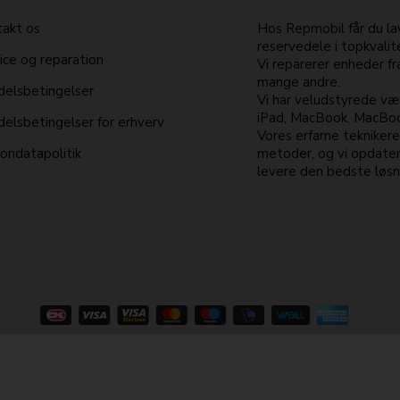
akt os
Hos Repmobil får du lav
reservedele i topkvalit
ice og reparation
Vi reparerer enheder f
mange andre.
elsbetingelser
Vi har veludstyrede vær
iPad, MacBook, MacBook
elsbetingelser for erhverv
Vores erfarne tekniker
ondatapolitik
metoder, og vi opdater
levere den bedste løsni