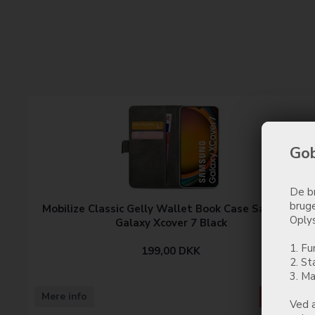
Gob
De br
bruge
Mobilize Classic Gelly Wallet Book Case Samsung
Oplys
Galaxy Xcover 7 Black
1. Fu
199,00
DKK
2. St
3. Ma
Mere info
Køb nu
Ved a