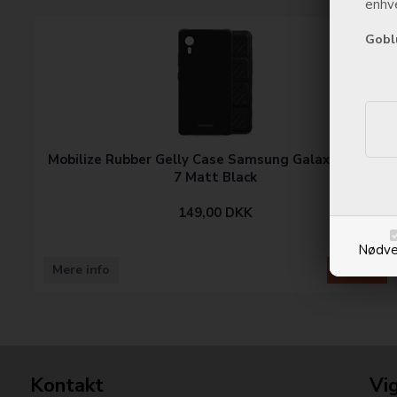
enhve
Gobl
Mobilize Rubber Gelly Case Samsung Galaxy Xcover
7 Matt Black
149,00
DKK
Nødve
Mere info
Køb nu
Kontakt
Vig