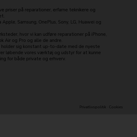
e priser på reparationer, erfarne teknikere og
et.
ra Apple, Samsung, OnePlus, Sony, LG, Huawei og
ksteder, hvor vi kan udføre reparationer på iPhone,
 Air og Pro og alle de andre.
e holder sig konstant up-to-date med de nyeste
er løbende vores værktøj og udstyr for at kunne
ng for både private og erhverv.
Privatlivspolitik
·
Cookies