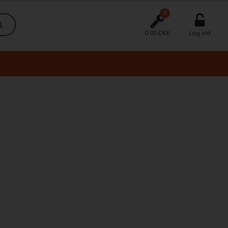
0
0,00 DKK
Log ind