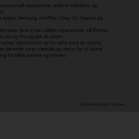
e priser på reparationer, erfarne teknikere og
et.
ra Apple, Samsung, OnePlus, Sony, LG, Huawei og
ksteder, hvor vi kan udføre reparationer på iPhone,
 Air og Pro og alle de andre.
e holder sig konstant up-to-date med de nyeste
er løbende vores værktøj og udstyr for at kunne
ng for både private og erhverv.
Privatlivspolitik
·
Cookies