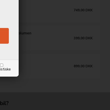
0 Kamera
749,00
DKK
aration
0 Power/Volumen
399,00
DKK
aration
0 Skærm
899,00
DKK
istiske
aration
bil?