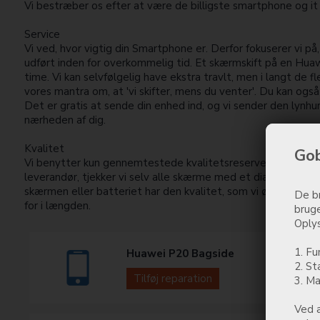
Vi bestræber os efter at være de billigste smartphone og it
Service
Vi ved, hvor vigtig din Smartphone er. Derfor fokuserer vi på,
udført inden for overkommelig tid. Et skærmskift på en Huaw
time. Vi kan selvfølgelig have ekstra travlt, men i langt de fl
vores mantra om, at 'vi skifter, mens du venter'. Du kan også 
Det er gratis at sende din enhed ind, og vi sender den lynhur
nærheden af dig.
Kvalitet
Gob
Vi benytter kun gennemtestede kvalitetsreservedele. Forud
leverandør, tjekker vi selv alle skærme med et diagnoseværkt
skærmen eller batteriet har den kvalitet, som vi ønsker at l
De br
for i længden.
bruge
Oplys
1. Fu
Huawei P20 Bagside
2. St
Tilføj reparation
3. Ma
Ved a