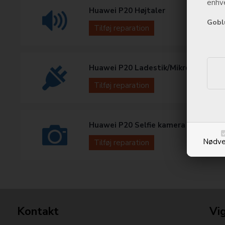
enhve
Huawei P20 Højtaler
Gobl
Tilføj reparation
Huawei P20 Ladestik/Mikrofon
Tilføj reparation
Huawei P20 Selfie kamera
Nødve
Tilføj reparation
Kontakt
Vig