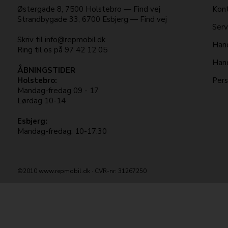
Østergade 8
,
7500
Holstebro
—
Find vej
Kont
Strandbygade 33
,
6700
Esbjerg
—
Find vej
Serv
Skriv til
info@repmobil.dk
Hand
Ring til os på
97 42 12 05
Hand
ÅBNINGSTIDER
Holstebro:
Pers
Mandag-fredag 09 - 17
Lørdag 10-14
Esbjerg:
Mandag-fredag: 10-17.30
©2010 www.repmobil.dk · CVR-nr: 31267250