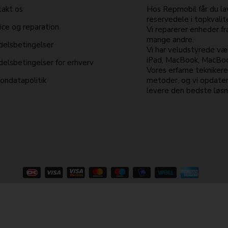
akt os
Hos Repmobil får du lav
reservedele i topkvalit
ice og reparation
Vi reparerer enheder f
mange andre.
elsbetingelser
Vi har veludstyrede vær
iPad, MacBook, MacBook
elsbetingelser for erhverv
Vores erfarne tekniker
ondatapolitik
metoder, og vi opdater
levere den bedste løsni