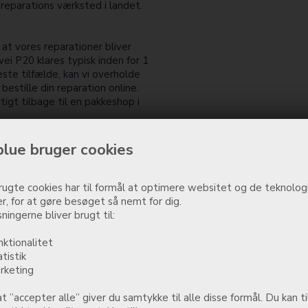
 reparations værksted i landet.
 at vores reparationer bliver
ei P20 klares typisk inden for 1
este tilfælde, kan vi overholde
bestille din reparation online.
tigt tilbage til en pakkeshop i
lue bruger cookies
en kontrollen hos vores
øj. På den måde sikrer vi, at fx
evere - og som du bliver gladest
ugte cookies har til formål at optimere websitet og de teknologi
r, for at gøre besøget så nemt for dig.
ningerne bliver brugt til:
nktionalitet
Huawei P20
atistik
499,00
DKK
Tilføj rep
rketing
t ”accepter alle” giver du samtykke til alle disse formål. Du kan ti