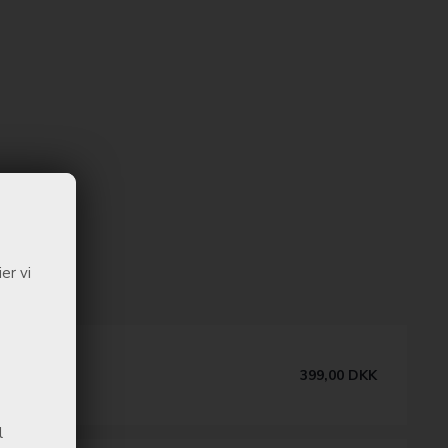
er vi
 Batteri
399,00
DKK
aration
l