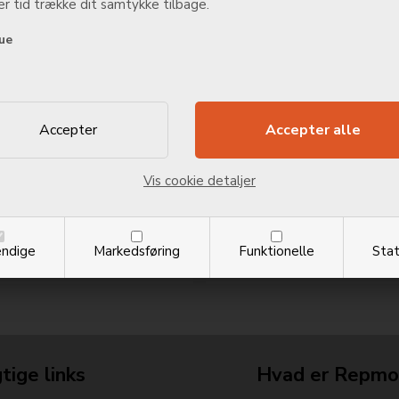
r tid trække dit samtykke tilbage.
Huawei P2
349,00
DKK
ue
Tilføj rep
Huawei P2
399,00
DKK
Tilføj rep
Vis cookie detaljer
Huawei P2
399,00
DKK
ndige
Markedsføring
Funktionelle
Stat
Tilføj rep
tige links
Hvad er Repmo