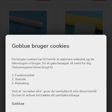
Goblue bruger cookies
Tempered Glass for Samsung
Tempered Glass Camera Lens
S20 Ultra
for Samsung S20 Ultra
De brugte cookies har til formål at optimere websitet og de
teknologier vi bruger, for at gøre besøget så nemt for dig.
Oplysningerne bliver brugt til:
249,00
DKK
99,00
DKK
1. Funktionalitet
2. Statistik
3. Marketing
Mere info
Køb nu
Mere info
Køb nu
Ved at ”accepter alle” giver du samtykke til alle disse formål.
Du kan til enhver tid trække dit samtykke tilbage.
Goblue