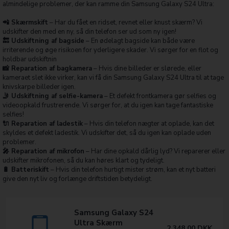
almindelige problemer, der kan ramme din Samsung Galaxy S24 Ultra:
📲 Skærmskift
– Har du fået en ridset, revnet eller knust skærm? Vi
udskifter den med en ny, så din telefon ser ud som ny igen!
🔙 Udskiftning af bagside
– En ødelagt bagside kan både være
irriterende og øge risikoen for yderligere skader. Vi sørger for en flot og
holdbar udskiftnin
📸 Reparation af bagkamera
– Hvis dine billeder er slørede, eller
kameraet slet ikke virker, kan vi få din Samsung Galaxy S24 Ultra til at tage
knivskarpe billeder igen.
🤳 Udskiftning af selfie-kamera
– Et defekt frontkamera gør selfies og
videoopkald frustrerende. Vi sørger for, at du igen kan tage fantastiske
selfies!
🔌 Reparation af ladestik
– Hvis din telefon nægter at oplade, kan det
skyldes et defekt ladestik. Vi udskifter det, så du igen kan oplade uden
problemer.
🎤 Reparation af mikrofon
– Har dine opkald dårlig lyd? Vi reparerer eller
udskifter mikrofonen, så du kan høres klart og tydeligt.
🔋 Batteriskift
– Hvis din telefon hurtigt mister strøm, kan et nyt batteri
give den nyt liv og forlænge driftstiden betydeligt.
Samsung Galaxy S24
Ultra Skærm
2.348,00
DKK