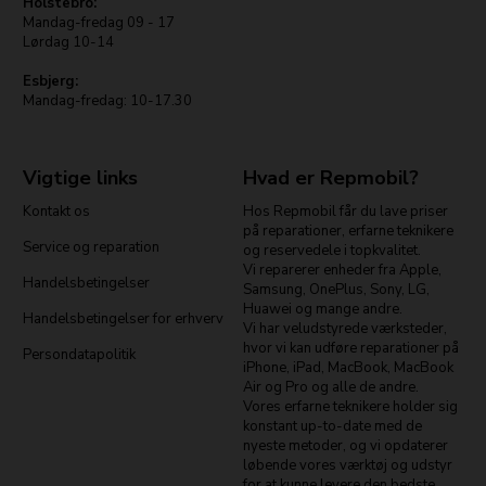
Holstebro:
Mandag-fredag 09 - 17
Lørdag 10-14
Esbjerg:
Mandag-fredag: 10-17.30
Vigtige links
Hvad er Repmobil?
Kontakt os
Hos Repmobil får du lave priser
på reparationer, erfarne teknikere
Service og reparation
og reservedele i topkvalitet.
Vi reparerer enheder fra Apple,
Handelsbetingelser
Samsung, OnePlus, Sony, LG,
Huawei og mange andre.
Handelsbetingelser for erhverv
Vi har veludstyrede værksteder,
hvor vi kan udføre reparationer på
Persondatapolitik
iPhone, iPad, MacBook, MacBook
Air og Pro og alle de andre.
Vores erfarne teknikere holder sig
konstant up-to-date med de
nyeste metoder, og vi opdaterer
løbende vores værktøj og udstyr
for at kunne levere den bedste