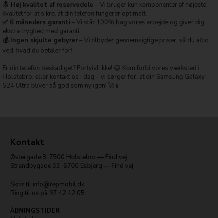
🔝 Høj kvalitet af reservedele
– Vi bruger kun komponenter af højeste
kvalitet for at sikre, at din telefon fungerer optimalt.
✅ 6 måneders garanti
– Vi står 100% bag vores arbejde og giver dig
ekstra tryghed med garanti.
💰 Ingen skjulte gebyrer
– Vi tilbyder gennemsigtige priser, så du altid
ved, hvad du betaler for!
Er din telefon beskadiget? Fortvivl ikke! 😃 Kom forbi vores værksted i
Holstebro, eller kontakt os i dag – vi sørger for, at din Samsung Galaxy
S24 Ultra bliver så god som ny igen! 🚀📱
Kontakt
Østergade 8
,
7500
Holstebro
—
Find vej
Strandbygade 33
,
6700
Esbjerg
—
Find vej
Skriv til
info@repmobil.dk
Ring til os på
97 42 12 05
ÅBNINGSTIDER