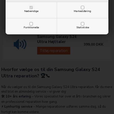
Samsung Galaxy S24
Ultra Batteri
499,00
DKK
Nødvendige
Markedsføring
Tilføj reparation
Funktionelle
Statistiske
Samsung Galaxy S24
Ultra Højttaler
399,00
DKK
Tilføj reparation
Hvorfor vælge os til din Samsung Galaxy S24
Ultra reparation? 🏆📞
Når du vælger os til din Samsung Galaxy S24 Ultra reparation, får du mere
end blot en almindelig service – vi giver dig:
🛠️ 10+ års erfaring
– Vores specialist har over et årti i branchen og sikrer
en professionel reparation hver gang.
⚡ Lynhurtig service
– Mange reparationer udføres samme dag, så du
hurtigt kan komme videre.