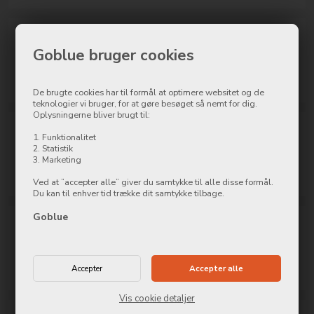
Samsung Galaxy S24
Goblue bruger cookies
Ultra Power/Volume
499,00
DKK
Tilføj reparation
De brugte cookies har til formål at optimere websitet og de
teknologier vi bruger, for at gøre besøget så nemt for dig.
Oplysningerne bliver brugt til:
Samsung Galaxy S24
1. Funktionalitet
Ultra Ladestik
2. Statistik
499,00
DKK
3. Marketing
Tilføj reparation
Ved at ”accepter alle” giver du samtykke til alle disse formål.
Du kan til enhver tid trække dit samtykke tilbage.
Goblue
Samsung Galaxy S24
Ultra Mikrofon
499,00
DKK
Tilføj reparation
Vis cookie detaljer