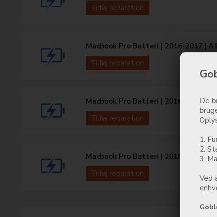
Tilføj reparation
Macbook Pro Batteri | 2016-2017 | A
Tilføj reparation
Gob
De br
Macbook Pro Batteri | 2016-2017 | A
bruge
Tilføj reparation
Oplys
1. Fu
2. St
Macbook Pro Batteri | 2018-2019 | A
3. Ma
Tilføj reparation
Ved a
enhve
Gobl