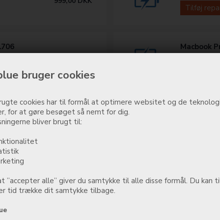
999,00
DKK
Tilføj rep
1706
Macbook Pr
999,00
DKK
Tilføj rep
lue bruger cookies
ugte cookies har til formål at optimere websitet og de teknologi
1708
Macbook Pr
r, for at gøre besøget så nemt for dig.
999,00
DKK
Tilføj rep
ningerne bliver brugt til:
nktionalitet
atistik
1964
Macbook Pr
rketing
A2159/A22
999,00
DKK
t ”accepter alle” giver du samtykke til alle disse formål. Du kan ti
Tilføj rep
r tid trække dit samtykke tilbage.
ue