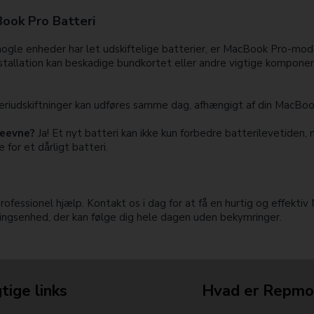
ook Pro Batteri
gle enheder har let udskiftelige batterier, er MacBook Pro-mode
 installation kan beskadige bundkortet eller andre vigtige kompon
eriudskiftninger kan udføres samme dag, afhængigt af din MacBo
deevne?
Ja! Et nyt batteri kan ikke kun forbedre batterilevetide
or et dårligt batteri.
fessionel hjælp. Kontakt os i dag for at få en hurtig og effektiv 
ningsenhed, der kan følge dig hele dagen uden bekymringer.
tige links
Hvad er Repmo