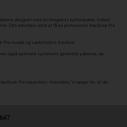
llerne designet med en integreret batteripakke, hvilket
enter. Det anbefales altid at få en professionel MacBook Pro
ok Pro-model og værkstedets travlhed.
n, men også optimere systemets generelle ydeevne, da
MacBook Pro reparation i Holstebro. Vi sørger for, at din
bil?