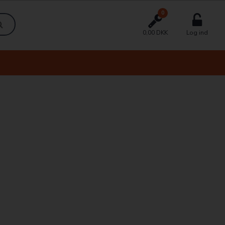
0
0,00 DKK
Log ind