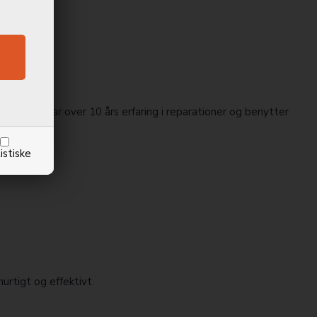
tekniker har over 10 års erfaring i reparationer og benytter
istiske
urtigt og effektivt.