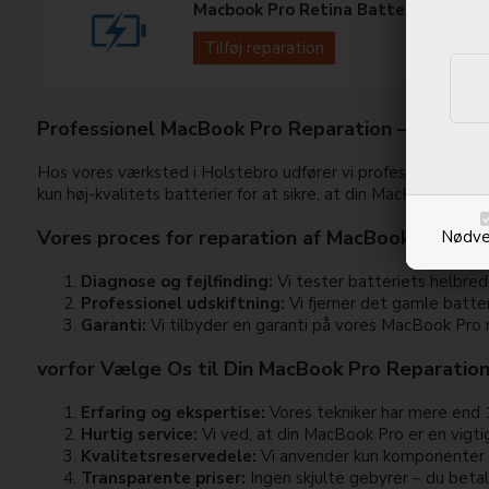
Macbook Pro Retina Batteri | 2013-2
Tilføj reparation
Professionel MacBook Pro Reparation – Hurtig o
Hos vores værksted i Holstebro udfører vi professionel repar
kun høj-kvalitets batterier for at sikre, at din MacBook funge
Vores proces for reparation af MacBook Pro batt
Nødve
Diagnose og fejlfinding:
Vi tester batteriets helbred
Professionel udskiftning:
Vi fjerner det gamle batter
Garanti:
Vi tilbyder en garanti på vores MacBook Pro re
vorfor Vælge Os til Din MacBook Pro Reparatio
Erfaring og ekspertise:
Vores tekniker har mere end 
Hurtig service:
Vi ved, at din MacBook Pro er en vigtig
Kvalitetsreservedele:
Vi anvender kun komponenter af
Transparente priser:
Ingen skjulte gebyrer – du betale