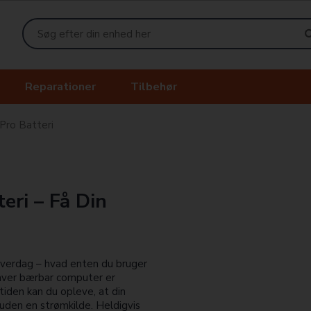
Reparationer
Tilbehør
ro Batteri
eri – Få Din
hverdag – hvad enten du bruger
nhver bærbar computer er
tiden kan du opleve, at din
 uden en strømkilde. Heldigvis