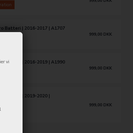
999,00
DKK
aration
o Batteri | 2016-2017 | A1707
999,00
DKK
aration
er vi
o Batteri | 2016-2019 | A1990
999,00
DKK
aration
o Batteri | 2019-2020 |
89/A2338
999,00
DKK
l
aration