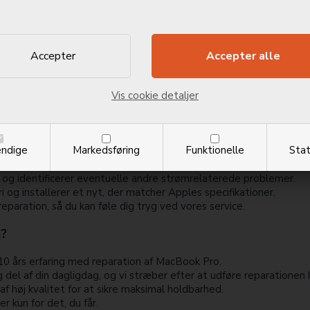
015 | A1502
999,00
DKK
g Sikker Udskiftning
Vis cookie detaljer
ation af MacBook Pro batteri med præcision og ekspertise. Vores 
rer optimalt efter udskiftningen.
eri inkluderer:
ndige
Markedsføring
Funktionelle
Stat
 og identificerer eventuelle andre strømrelaterede problemer.
i og installerer et nyt, der matcher Apples specifikationer.
paration, så du kan føle dig tryg ved vores service.
n?
10 års erfaring med reparation af MacBook Pro.
 del af din dagligdag, og vi stræber efter at udføre reparationen h
 høj kvalitet for at sikre maksimal holdbarhed.
r kun for det, du får.