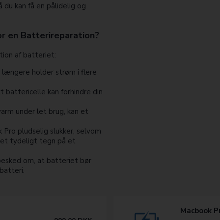
å du kan få en pålidelig og
r en Batterireparation?
ion af batteriet:
længere holder strøm i flere
 battericelle kan forhindre din
arm under let brug, kan et
 Pro pludselig slukker, selvom
 et tydeligt tegn på et
esked om, at batteriet bør
batteri.
Macbook Pr