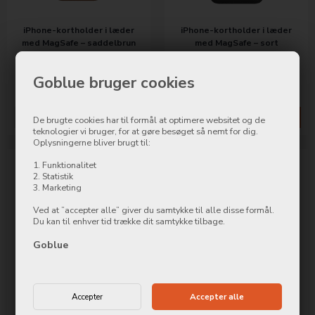
iPhone-kortholder i læder
iPhone-kortholder i læder
med MagSafe – saddelbrun
med MagSafe – sort
599,00
DKK
599,00
DKK
Goblue bruger cookies
Mere info
Køb nu
Mere info
Køb nu
De brugte cookies har til formål at optimere websitet og de
teknologier vi bruger, for at gøre besøget så nemt for dig.
Oplysningerne bliver brugt til:
1. Funktionalitet
2. Statistik
3. Marketing
Ved at ”accepter alle” giver du samtykke til alle disse formål.
Du kan til enhver tid trække dit samtykke tilbage.
Goblue
iPhone-kortholder i læder
Læder-etui med MagSafe til
med MagSafe – østersøblå
iPhone 12/12 Pro –
(PRODUCT)RED