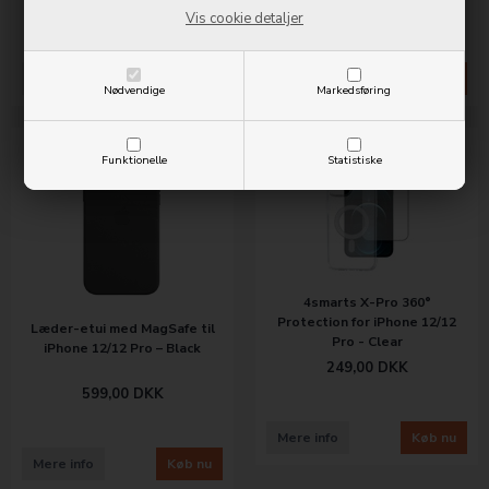
599,00
DKK
599,00
DKK
Vis cookie detaljer
Mere info
Køb nu
Mere info
Køb nu
Nødvendige
Markedsføring
Funktionelle
Statistiske
4smarts X-Pro 360°
Protection for iPhone 12/12
Læder-etui med MagSafe til
Pro - Clear
iPhone 12/12 Pro – Black
249,00
DKK
599,00
DKK
Mere info
Køb nu
Mere info
Køb nu