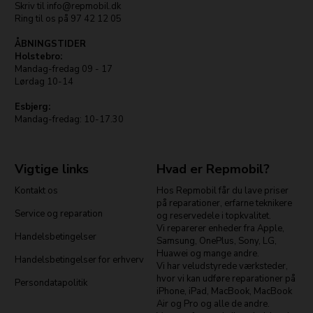
Skriv til
info@repmobil.dk
Ring til os på
97 42 12 05
ÅBNINGSTIDER
Holstebro:
Mandag-fredag 09 - 17
Lørdag 10-14
Esbjerg:
Mandag-fredag: 10-17.30
Vigtige links
Hvad er Repmobil?
Kontakt os
Hos Repmobil får du lave priser
på reparationer, erfarne teknikere
Service og reparation
og reservedele i topkvalitet.
Vi reparerer enheder fra Apple,
Handelsbetingelser
Samsung, OnePlus, Sony, LG,
Huawei og mange andre.
Handelsbetingelser for erhverv
Vi har veludstyrede værksteder,
hvor vi kan udføre reparationer på
Persondatapolitik
iPhone, iPad, MacBook, MacBook
Air og Pro og alle de andre.