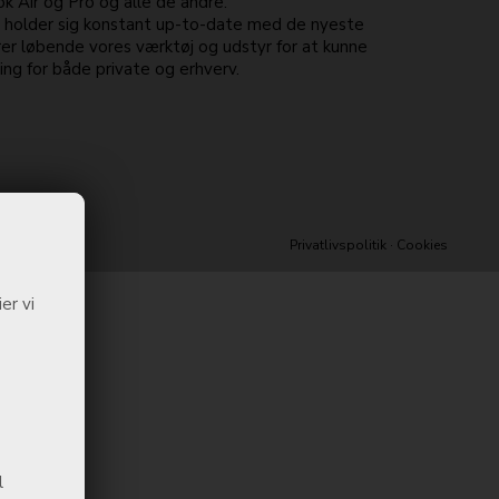
 Air og Pro og alle de andre.
e holder sig konstant up-to-date med de nyeste
er løbende vores værktøj og udstyr for at kunne
ng for både private og erhverv.
Privatlivspolitik
·
Cookies
er vi
l