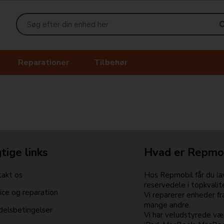
Reparationer
Tilbehør
tige links
Hvad er Repmo
akt os
Hos Repmobil får du lav
reservedele i topkvalit
ice og reparation
Vi reparerer enheder f
mange andre.
elsbetingelser
Vi har veludstyrede vær