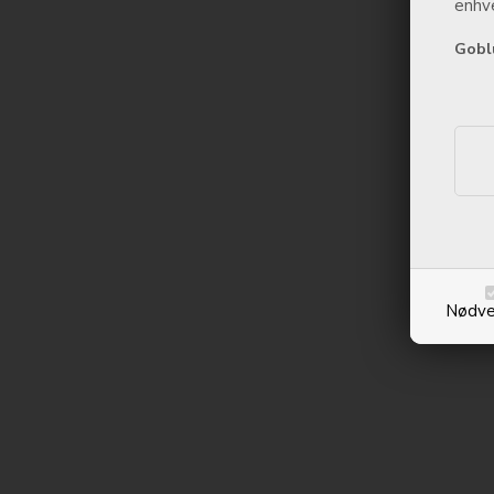
enhve
Gobl
Nødve