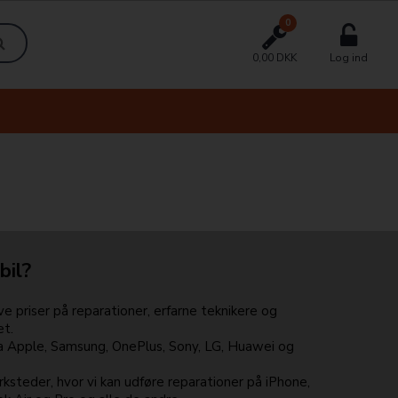
0
0,00 DKK
Log ind
bil?
e priser på reparationer, erfarne teknikere og
et.
ra Apple, Samsung, OnePlus, Sony, LG, Huawei og
ksteder, hvor vi kan udføre reparationer på iPhone,