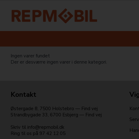
Ingen varer fundet
Der er desværre ingen varer i denne kategori.
Kontakt
Vig
Østergade 8
,
7500
Holstebro
—
Find vej
Kont
Strandbygade 33
,
6700
Esbjerg
—
Find vej
Serv
Skriv til
info@repmobil.dk
Hand
Ring til os på
97 42 12 05