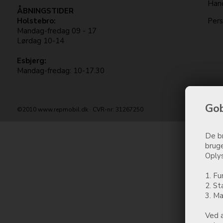
Hand
ÅBNINGSTIDER
Holstebro:
Pers
Mandag-fredag 09 - 17
Lørdag 10-14
Esbjerg:
Mandag-fredag: 10-17.30
Gob
©2010 www.repmobil.dk · CVR-nr: 31267250
De br
bruge
Oplys
1. Fu
2. St
3. Ma
Ved a