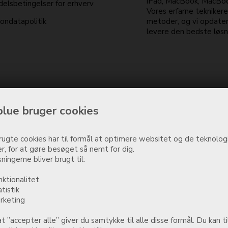
iPad, MacBook, MacBook
elsbetingelser for erhverv
Vores erfarne tekniker
ondatapolitik
metoder, og vi opdater
levere den bedste løsni
lue bruger cookies
ugte cookies har til formål at optimere websitet og de teknologi
r, for at gøre besøget så nemt for dig.
ningerne bliver brugt til:
nktionalitet
atistik
rketing
t ”accepter alle” giver du samtykke til alle disse formål. Du kan ti