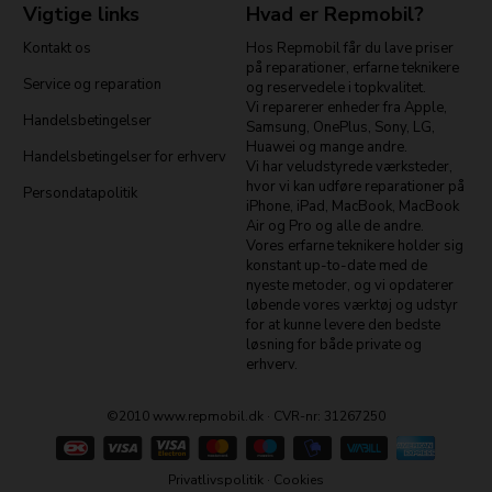
Vigtige links
Hvad er Repmobil?
Kontakt os
Hos Repmobil får du lave priser
på reparationer, erfarne teknikere
Service og reparation
og reservedele i topkvalitet.
Vi reparerer enheder fra Apple,
Handelsbetingelser
Samsung, OnePlus, Sony, LG,
Huawei og mange andre.
Handelsbetingelser for erhverv
Vi har veludstyrede værksteder,
hvor vi kan udføre reparationer på
Persondatapolitik
iPhone, iPad, MacBook, MacBook
Air og Pro og alle de andre.
Vores erfarne teknikere holder sig
konstant up-to-date med de
nyeste metoder, og vi opdaterer
løbende vores værktøj og udstyr
for at kunne levere den bedste
løsning for både private og
erhverv.
©2010 www.repmobil.dk · CVR-nr: 31267250
Privatlivspolitik
·
Cookies