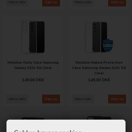
Mere info
Køb nu
Mere info
Køb nu
Mobilize Gelly Case Samsung
Mobilize Naked Protection
Galaxy S23+ 5G Clear
Case Samsung Galaxy S23+ 5G
Clear
149,00
DKK
149,00
DKK
Mere info
Køb nu
Mere info
Køb nu