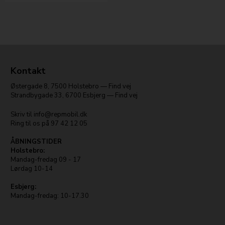
Kontakt
Østergade 8
,
7500
Holstebro
—
Find vej
Strandbygade 33
,
6700
Esbjerg
—
Find vej
Skriv til
info@repmobil.dk
Ring til os på
97 42 12 05
ÅBNINGSTIDER
Holstebro:
Mandag-fredag 09 - 17
Lørdag 10-14
Esbjerg:
Mandag-fredag: 10-17.30