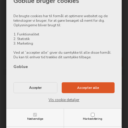
Goblue bruger cookies
De brugte cookies har til formål at optimere websitet og de
teknologier vi bruger, for at gøre besøget så nemt for dig.
Oplysningerne bliver brugt til:
Mobilize Rubber Gelly Case
Mobilize Rubber Gelly Case
Samsung Galaxy S23+ 5G Matt
Samsung Galaxy S23+ 5G Matt
1. Funktionalitet
Black
Blue
2. Statistik
3. Marketing
149,00
DKK
99,00
DKK
Ved at ”accepter alle” giver du samtykke til alle disse formål.
Du kan til enhver tid trække dit samtykke tilbage.
Mere info
Køb nu
Mere info
Køb nu
Goblue
Vis cookie detaljer
Nødvendige
Markedsføring
Mobilize Rubber Gelly Case
Mobilize Rubber Gelly Case
Samsung Galaxy S23+ 5G Matt
Samsung Galaxy S23+ 5G