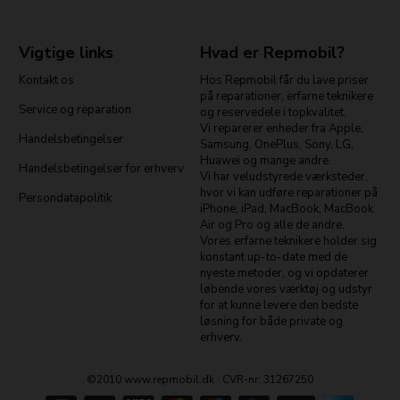
Vigtige links
Hvad er Repmobil?
Kontakt os
Hos Repmobil får du lave priser
på reparationer, erfarne teknikere
Service og reparation
og reservedele i topkvalitet.
Vi reparerer enheder fra Apple,
Handelsbetingelser
Samsung, OnePlus, Sony, LG,
Huawei og mange andre.
Handelsbetingelser for erhverv
Vi har veludstyrede værksteder,
hvor vi kan udføre reparationer på
Persondatapolitik
iPhone, iPad, MacBook, MacBook
Air og Pro og alle de andre.
Vores erfarne teknikere holder sig
konstant up-to-date med de
nyeste metoder, og vi opdaterer
løbende vores værktøj og udstyr
for at kunne levere den bedste
løsning for både private og
erhverv.
©2010 www.repmobil.dk · CVR-nr: 31267250