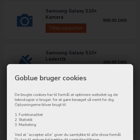
Samsung Galaxy S10+
Kamera
999,00
DKK
Tilføj reparation
Samsung Galaxy S10+
Ladestik
499,00
DKK
Tilføj reparation
Goblue bruger cookies
Samsung Galaxy S10E,
De brugte cookies har til formål at optimere websitet og de
teknologier vi bruger, for at gøre besøget så nemt for dig.
S10, S10+
Oplysningerne bliver brugt til:
Power/Volume
399,00
DKK
1. Funktionalitet
Tilføj reparation
2. Statistik
3. Marketing
Ved at ”accepter alle” giver du samtykke til alle disse formål.
Du kan til enhver tid trække dit samtykke tilbage.