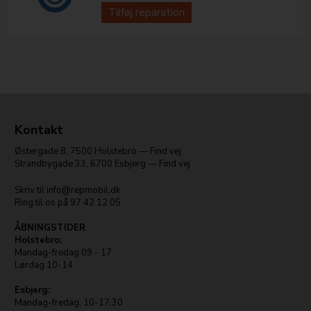
Tilføj reparation
Kontakt
Østergade 8
,
7500
Holstebro
—
Find vej
Strandbygade 33
,
6700
Esbjerg
—
Find vej
Skriv til
info@repmobil.dk
Ring til os på
97 42 12 05
ÅBNINGSTIDER
Holstebro:
Mandag-fredag 09 - 17
Lørdag 10-14
Esbjerg:
Mandag-fredag: 10-17.30