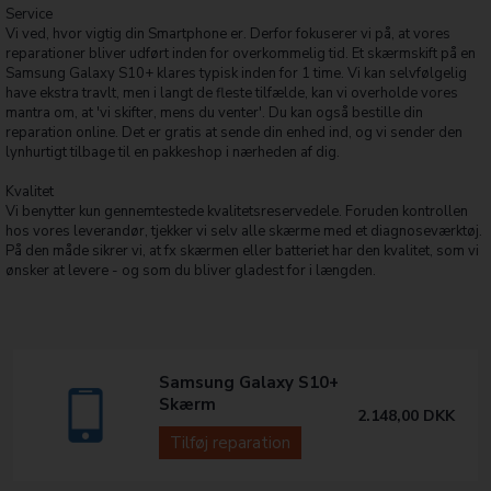
Service
Vi ved, hvor vigtig din Smartphone er. Derfor fokuserer vi på, at vores
reparationer bliver udført inden for overkommelig tid. Et skærmskift på en
Samsung Galaxy S10+ klares typisk inden for 1 time. Vi kan selvfølgelig
have ekstra travlt, men i langt de fleste tilfælde, kan vi overholde vores
mantra om, at 'vi skifter, mens du venter'. Du kan også bestille din
reparation online. Det er gratis at sende din enhed ind, og vi sender den
lynhurtigt tilbage til en pakkeshop i nærheden af dig.
Kvalitet
Vi benytter kun gennemtestede kvalitetsreservedele. Foruden kontrollen
hos vores leverandør, tjekker vi selv alle skærme med et diagnoseværktøj.
På den måde sikrer vi, at fx skærmen eller batteriet har den kvalitet, som vi
ønsker at levere - og som du bliver gladest for i længden.
Samsung Galaxy S10+
Skærm
2.148,00
DKK
Tilføj reparation