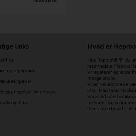
499,00
DKK
tige links
Hvad er Repmo
akt os
Hos Repmobil får du lav
reservedele i topkvalit
ice og reparation
Vi reparerer enheder f
mange andre.
elsbetingelser
Vi har veludstyrede vær
iPad, MacBook, MacBook
elsbetingelser for erhverv
Vores erfarne tekniker
ondatapolitik
metoder, og vi opdater
levere den bedste løsni