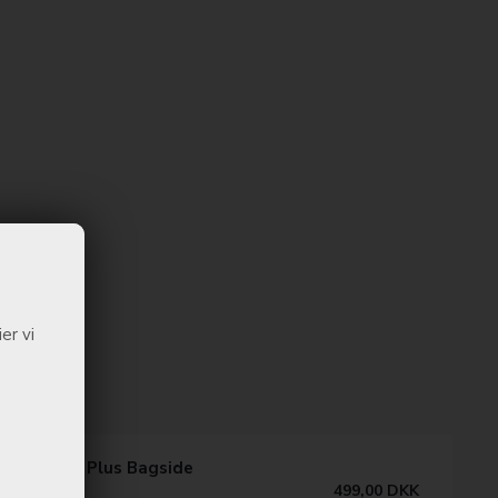
er vi
alaxy S25 Plus Bagside
499,00
DKK