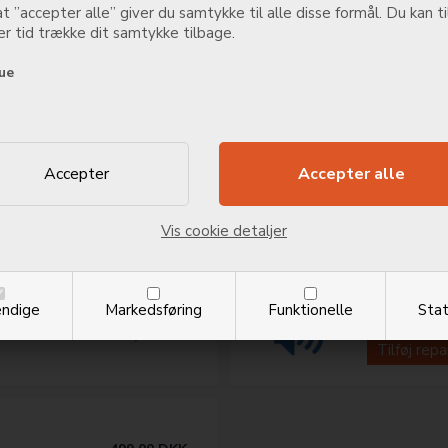
Tilføj rep
t ”accepter alle” giver du samtykke til alle disse formål. Du kan ti
r tid trække dit samtykke tilbage.
ue
Samsung G
1.948,00
DKK
Tilføj rep
lume
Samsung G
499,00
DKK
Vis cookie detaljer
Tilføj rep
ndige
Markedsføring
Funktionelle
Stat
Samsung Ga
499,00
DKK
Tilføj rep