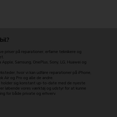
bil?
e priser på reparationer, erfarne teknikere og
et.
ra Apple, Samsung, OnePlus, Sony, LG, Huawei og
ksteder, hvor vi kan udføre reparationer på iPhone,
 Air og Pro og alle de andre.
e holder sig konstant up-to-date med de nyeste
er løbende vores værktøj og udstyr for at kunne
ng for både private og erhverv.