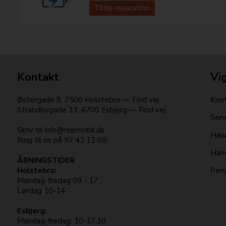
Tilføj reparation
Kontakt
Vig
Østergade 8
,
7500
Holstebro
—
Find vej
Kont
Strandbygade 33
,
6700
Esbjerg
—
Find vej
Serv
Skriv til
info@repmobil.dk
Hand
Ring til os på
97 42 12 05
Hand
ÅBNINGSTIDER
Holstebro:
Pers
Mandag-fredag 09 - 17
Lørdag 10-14
Esbjerg:
Mandag-fredag: 10-17.30