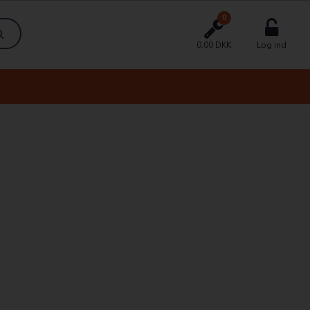
0
0,00 DKK
Log ind