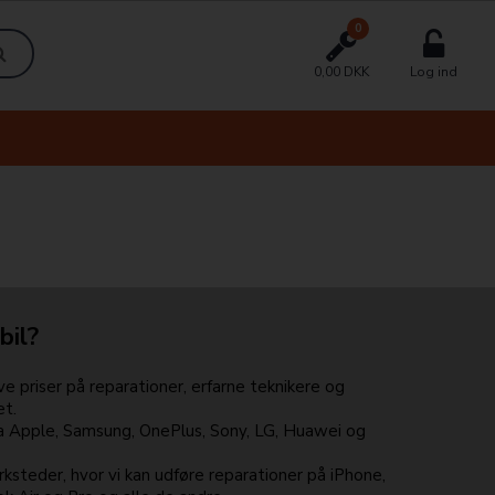
0
0,00 DKK
Log ind
bil?
e priser på reparationer, erfarne teknikere og
et.
ra Apple, Samsung, OnePlus, Sony, LG, Huawei og
ksteder, hvor vi kan udføre reparationer på iPhone,