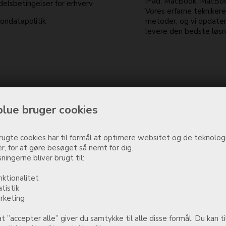
iPad, MacBook, MacBook
elsbetingelser for erhverv
Vores erfarne tekniker
ondatapolitik
metoder, og vi opdater
levere den bedste løsni
lue bruger cookies
ugte cookies har til formål at optimere websitet og de teknologi
r, for at gøre besøget så nemt for dig.
ningerne bliver brugt til:
nktionalitet
atistik
rketing
t ”accepter alle” giver du samtykke til alle disse formål. Du kan ti