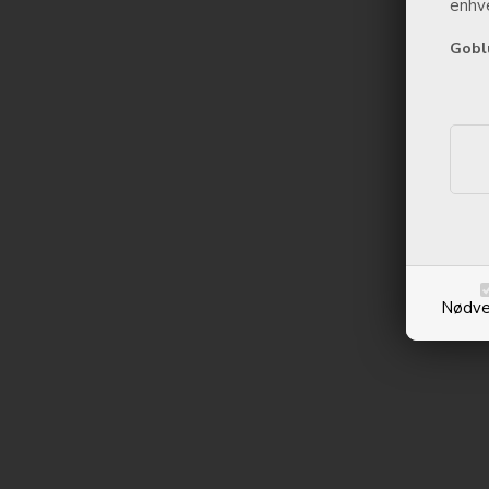
enhve
Gobl
Nødve