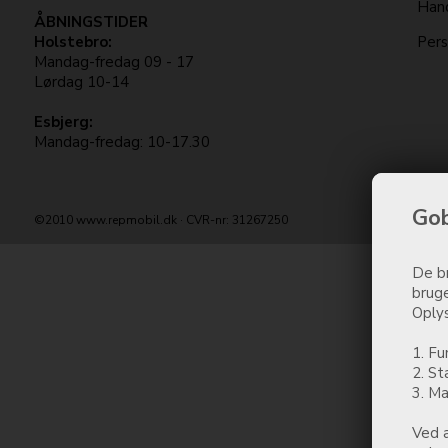
Hand
ÅBNINGSTIDER
Holstebro:
Pers
Mandag-fredag 09 - 17
Lørdag 10-14
Esbjerg:
Mandag-fredag: 10-17.30
Gob
©2010 www.repmobil.dk · CVR-nr: 31267250
De br
bruge
Oplys
1. Fu
2. St
3. Ma
Ved a