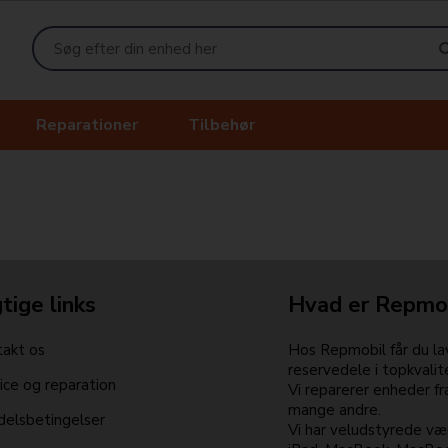
Reparationer
Tilbehør
tige links
Hvad er Repmo
akt os
Hos Repmobil får du lav
reservedele i topkvalit
ice og reparation
Vi reparerer enheder f
mange andre.
elsbetingelser
Vi har veludstyrede vær