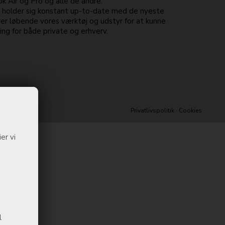
 Air og Pro og alle de andre.
e holder sig konstant up-to-date med de nyeste
er løbende vores værktøj og udstyr for at kunne
ng for både private og erhverv.
Privatlivspolitik
·
Cookies
er vi
l