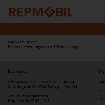
Ingen varer fundet
Der er desværre ingen varer i denne kategori.
Kontakt
Vig
Østergade 8
,
7500
Holstebro
—
Find vej
Kont
Strandbygade 33
,
6700
Esbjerg
—
Find vej
Serv
Skriv til
info@repmobil.dk
Hand
Ring til os på
97 42 12 05