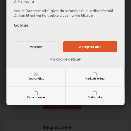
3. Marketing
Ved at ”accepter alle” giver du samtykke til alle disse formål.
iPhone 12 Mini Højtaler
Du kan til enhver tid trække dit samtykke tilbage.
699,00
DKK
Goblue
Tilføj reparation
iPhone 12 Mini
Lommelygte / Mikrofon
699,00
DKK
Vis cookie detaljer
Tilføj reparation
Nødvendige
Markedsføring
iPhone 12 Mini Power-
flex / Volume-flex
699,00
DKK
Funktionelle
Statistiske
Tilføj reparation
iPhone 12 Mini