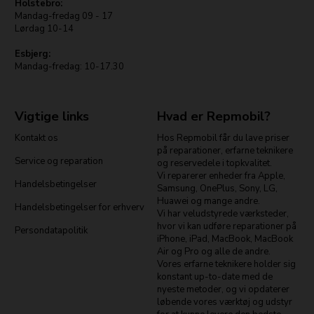
Holstebro:
Mandag-fredag 09 - 17
Lørdag 10-14
Esbjerg:
Mandag-fredag: 10-17.30
Vigtige links
Hvad er Repmobil?
Kontakt os
Hos Repmobil får du lave priser
på reparationer, erfarne teknikere
Service og reparation
og reservedele i topkvalitet.
Vi reparerer enheder fra Apple,
Handelsbetingelser
Samsung, OnePlus, Sony, LG,
Huawei og mange andre.
Handelsbetingelser for erhverv
Vi har veludstyrede værksteder,
hvor vi kan udføre reparationer på
Persondatapolitik
iPhone, iPad, MacBook, MacBook
Air og Pro og alle de andre.
Vores erfarne teknikere holder sig
konstant up-to-date med de
nyeste metoder, og vi opdaterer
løbende vores værktøj og udstyr