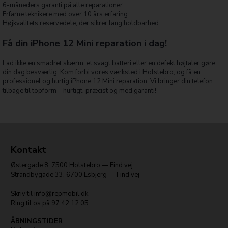
6-måneders garanti på alle reparationer
Erfarne teknikere med over 10 års erfaring
Højkvalitets reservedele, der sikrer lang holdbarhed
Få din iPhone 12 Mini reparation i dag!
Lad ikke en smadret skærm, et svagt batteri eller en defekt højtaler gøre
din dag besværlig. Kom forbi vores værksted i Holstebro, og få en
professionel og hurtig iPhone 12 Mini reparation. Vi bringer din telefon
tilbage til topform – hurtigt, præcist og med garanti!
Kontakt
Østergade 8
,
7500
Holstebro
—
Find vej
Strandbygade 33
,
6700
Esbjerg
—
Find vej
Skriv til
info@repmobil.dk
Ring til os på
97 42 12 05
ÅBNINGSTIDER