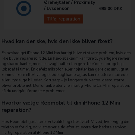
Ørehøjtaler / Proximity
/ Lyssensor
699,00
DKK
Tilføj reparation
Hvad kan der ske, hvis den ikke bliver fixet?
En beskadiget iPhone 12 Mini kan hurtigt blive et større problem, hvis den
ikke bliver repareret i tide. En flækket skærm kan føre til yderligere revner
og skarpe kanter, mens et svagt batteri kan gøre telefonen ubrugelig i
løbet af få timer. En defekt mikrofon eller højtaler kan gøre det umuligt at
kommunikere effektivt, og et ødelagt kameraglas kan resultere i slørede
eller utydelige billeder. Kort sagt – jo længere du venter, desto større
bliver problemet. Derfor anbefaler vi en hurtig iPhone 12 Mini reparation,
så du undgår uforudsete problemer.
Hvorfor vælge Repmobil til din iPhone 12 Mini
reparation?
Hos Repmobil garanterer vi kvalitet og effektivitet. Vi ved, hvor vigtig din
telefon er for dig, og vi stræber altid efter at levere den bedste service:
Hurtig reparation af iPhone 12 Mini