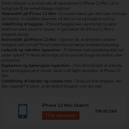
Derfor tilbyder vi en bred vifte af reparationer til iPhone 12 Mini, så du
hurtigt kan få din enhed tilbage i topform:
Skærmskift på iPhone 12 Mini
– En revnet skærm gør det svært at bruge
din telefon. Vi udskifter skærmen, så den ser ud og fungerer som ny.
Udskiftning af bagglas
– Et knust bagglas kan være farligt og gøre
telefonen mere udsat for skader. Vi genskaber din iPhone 12 Mini’s
elegante design.
Batteriskift på iPhone 12 Mini
– Oplever du, at din telefon aflader
hurtigere end normalt? Et nyt batteri kan forlænge levetiden betydeligt.
Ladestik og mikrofon reparation
– Problemer med opladning eller lyd
under opkald? Vi fikser det hurtigt, så du igen kan bruge din telefon uden
problemer.
Bagkamera og kameraglas reparation
– Hvis dine billeder er slørede,
eller kameraglasset er revnet, sikrer vi en fejlfri reparation af iPhone 12
Mini.
Udskiftning af højtaler og volume-flex
– Svag lyd eller knapper, der
ikke reagerer? Vi sikrer, at din telefon fungerer som den skal.
iPhone 12 Mini Skærm
799,00
DKK
Tilføj reparation