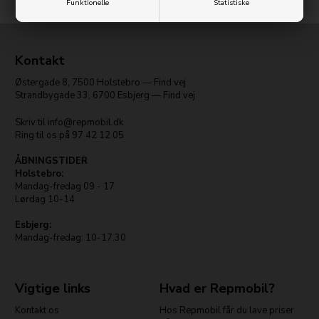
Funktionelle
Statistiske
Kontakt
Østergade 8
,
7500
Holstebro
—
Find vej
Strandbygade 33
,
6700
Esbjerg
—
Find vej
Skriv til
info@repmobil.dk
Ring til os på
97 42 12 05
ÅBNINGSTIDER
Holstebro:
Mandag-fredag 09 - 17
Lørdag 10-14
Esbjerg:
Mandag-fredag: 10-17.30
Vigtige links
Hvad er Repmobil?
Kontakt os
Hos Repmobil får du lave priser