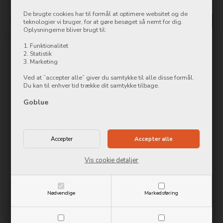
De brugte cookies har til formål at optimere websitet og de
Mere info
Køb nu
Mere info
Køb nu
teknologier vi bruger, for at gøre besøget så nemt for dig.
Oplysningerne bliver brugt til:
1. Funktionalitet
2. Statistik
3. Marketing
Ved at ”accepter alle” giver du samtykke til alle disse formål.
Du kan til enhver tid trække dit samtykke tilbage.
Goblue
PanzerGlass til Apple iPhone
14 Pro Max Ultra-Wide Fit
299,00
DKK
Vis cookie detaljer
Mere info
Køb nu
Nødvendige
Markedsføring