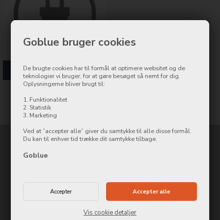
Goblue bruger cookies
De brugte cookies har til formål at optimere websitet og de
Oplader og kabler
teknologier vi bruger, for at gøre besøget så nemt for dig.
Oplysningerne bliver brugt til:
1. Funktionalitet
2. Statistik
3. Marketing
Ved at ”accepter alle” giver du samtykke til alle disse formål.
Du kan til enhver tid trække dit samtykke tilbage.
Kontakt
Goblue
Østergade 8
,
7500
Holstebro
—
Find vej
Strandbygade 33
,
6700
Esbjerg
—
Find vej
Skriv til
info@repmobil.dk
Ring til os på
97 42 12 05
Vis cookie detaljer
ÅBNINGSTIDER